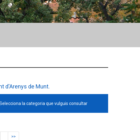
ent d'Arenys de Munt.
elecciona la categoria que vulguis consultar
>>