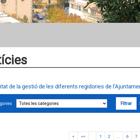
ícies
litat de la gestió de les diferents regidories de l'Ajuntam
gories
S
<
<<
1
2
...
6
7