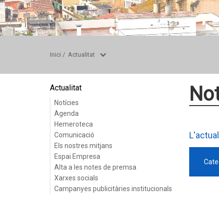
Inici
/
Actualitat
Not
Actualitat
Notícies
Agenda
Hemeroteca
L'actua
Comunicació
Els nostres mitjans
Espai Empresa
Cate
Alta a les notes de premsa
Xarxes socials
Campanyes publicitàries institucionals