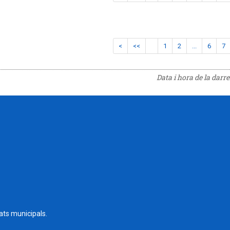
<
<<
1
2
...
6
7
Data i hora de la darr
tats municipals.