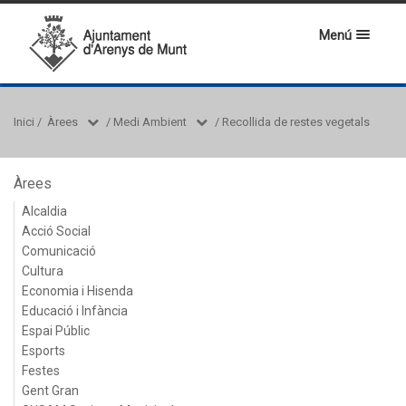
Menú
Inici
/
Àrees
/
Medi Ambient
/
Recollida de restes vegetals
Àrees
Alcaldia
Acció Social
Comunicació
Cultura
Economia i Hisenda
Educació i Infància
Espai Públic
Esports
Festes
Gent Gran