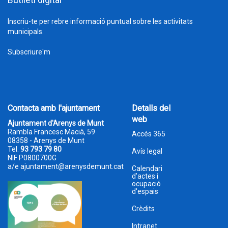
Inscriu-te per rebre informació puntual sobre les activitats
municipals.
Subscriure'm
Contacta amb l'ajuntament
Detalls del
web
Ajuntament d'Arenys de Munt
Rambla Francesc Macià, 59
Accés 365
08358 - Arenys de Munt
Tel.
93 793 79 80
Avís legal
NIF P0800700G
a/e
ajuntament@arenysdemunt.cat
Calendari
d'actes i
ocupació
d'espais
Crèdits
Intranet