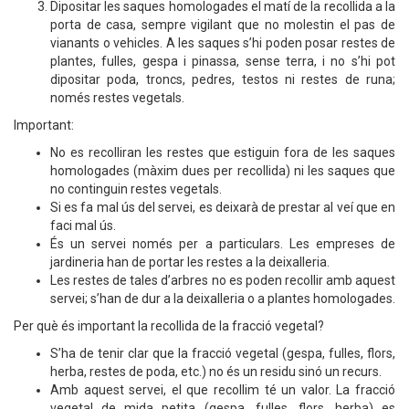
Dipositar les saques homologades el matí de la recollida a la
porta de casa, sempre vigilant que no molestin el pas de
vianants o vehicles. A les saques s’hi poden posar restes de
plantes, fulles, gespa i pinassa, sense terra, i no s’hi pot
dipositar poda, troncs, pedres, testos ni restes de runa;
només restes vegetals.
Important:
No es recolliran les restes que estiguin fora de les saques
homologades (màxim dues per recollida) ni les saques que
no continguin restes vegetals.
Si es fa mal ús del servei, es deixarà de prestar al veí que en
faci mal ús.
És un servei només per a particulars. Les empreses de
jardineria han de portar les restes a la deixalleria.
Les restes de tales d’arbres no es poden recollir amb aquest
servei; s’han de dur a la deixalleria o a plantes homologades.
Per què és important la recollida de la fracció vegetal?
S’ha de tenir clar que la fracció vegetal (gespa, fulles, flors,
herba, restes de poda, etc.) no és un residu sinó un recurs.
Amb aquest servei, el que recollim té un valor. La fracció
vegetal de mida petita (gespa, fulles, flors, herba) es