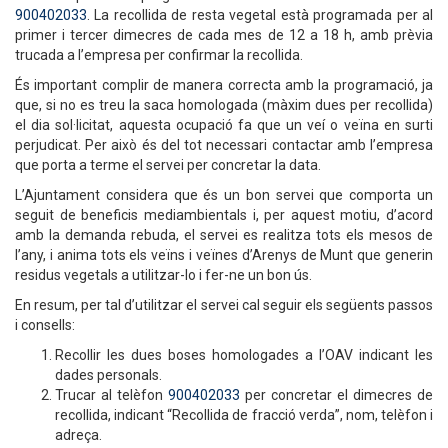
900402033
. La recollida de resta vegetal està programada per al
primer i tercer dimecres de cada mes de 12 a 18 h, amb prèvia
trucada a l’empresa per confirmar la recollida.
És important complir de manera correcta amb la programació, ja
que, si no es treu la saca homologada (màxim dues per recollida)
el dia sol·licitat, aquesta ocupació fa que un veí o veïna en surti
perjudicat. Per això és del tot necessari contactar amb l’empresa
que porta a terme el servei per concretar la data.
L’Ajuntament considera que és un bon servei que comporta un
seguit de beneficis mediambientals i, per aquest motiu, d’acord
amb la demanda rebuda, el servei es realitza tots els mesos de
l’any, i anima tots els veïns i veïnes d’Arenys de Munt que generin
residus vegetals a utilitzar-lo i fer-ne un bon ús.
En resum, per tal d’utilitzar el servei cal seguir els següents passos
i consells:
Recollir les dues boses homologades a l’OAV indicant les
dades personals.
Trucar al telèfon
900402033
per concretar el dimecres de
recollida, indicant “Recollida de fracció verda”, nom, telèfon i
adreça.