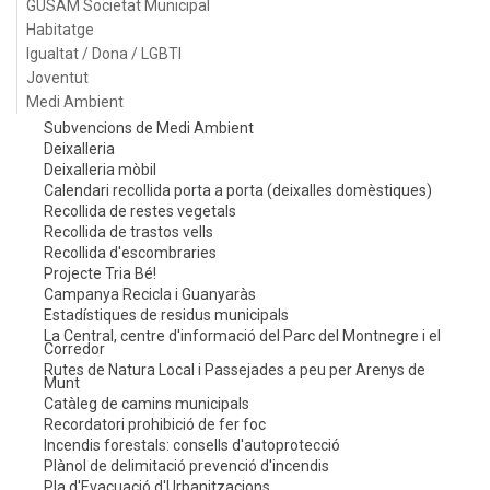
GUSAM Societat Municipal
Habitatge
Igualtat / Dona / LGBTI
Joventut
Medi Ambient
Subvencions de Medi Ambient
Deixalleria
Deixalleria mòbil
Calendari recollida porta a porta (deixalles domèstiques)
Recollida de restes vegetals
Recollida de trastos vells
Recollida d'escombraries
Projecte Tria Bé!
Campanya Recicla i Guanyaràs
Estadístiques de residus municipals
La Central, centre d'informació del Parc del Montnegre i el
Corredor
Rutes de Natura Local i Passejades a peu per Arenys de
Munt
Catàleg de camins municipals
Recordatori prohibició de fer foc
Incendis forestals: consells d'autoprotecció
Plànol de delimitació prevenció d'incendis
Pla d'Evacuació d'Urbanitzacions