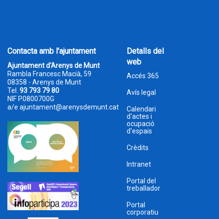
Contacta amb l'ajuntament
Detalls del
web
Ajuntament d'Arenys de Munt
Rambla Francesc Macià, 59
Accés 365
08358 - Arenys de Munt
Tel.
93 793 79 80
Avís legal
NIF P0800700G
a/e
ajuntament@arenysdemunt.cat
Calendari
d'actes i
ocupació
d'espais
Crèdits
Intranet
Portal del
treballador
Portal
corporatiu