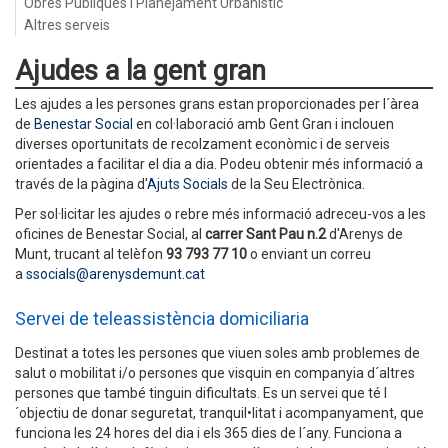
Obres Públiques i Planejament Urbanístic
Altres serveis
Ajudes a la gent gran
Les ajudes a les persones grans estan proporcionades per l´àrea
de
Benestar Social
en col·laboració amb Gent Gran i inclouen
diverses oportunitats de recolzament econòmic i de serveis
orientades a facilitar el dia a dia. Podeu obtenir més informació a
través de la pàgina d'
Ajuts Socials
de la Seu Electrònica.
Per sol·licitar les ajudes o rebre més informació adreceu-vos a les
oficines de Benestar Social, al
carrer Sant Pau n.2
d'Arenys de
Munt, trucant al telèfon
93 793 77 10
o enviant un correu
a
ssocials@arenysdemunt.cat
Servei de teleassistència domiciliaria
Destinat a totes les persones que viuen soles amb problemes de
salut o mobilitat i/o persones que visquin en companyia d´altres
persones que també tinguin dificultats. Es un servei que té l
´objectiu de donar seguretat, tranquil•litat i acompanyament, que
funciona les 24 hores del dia i els 365 dies de l´any. Funciona a