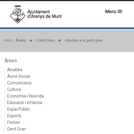
Menú
Inici
/
Àrees
/
Gent Gran
/
Ajudes a la gent gran
Àrees
Alcaldia
Acció Social
Comunicació
Cultura
Economia i Hisenda
Educació i Infància
Espai Públic
Esports
Festes
Gent Gran