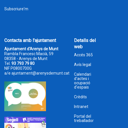
Subscriure'm
Contacta amb l'ajuntament
Detalls del
web
Ajuntament d'Arenys de Munt
Rambla Francesc Macià, 59
Accés 365
08358 - Arenys de Munt
Tel.
93 793 79 80
Avís legal
NIF P0800700G
a/e
ajuntament@arenysdemunt.cat
Calendari
d'actes i
ocupació
d'espais
Crèdits
Intranet
Portal del
treballador