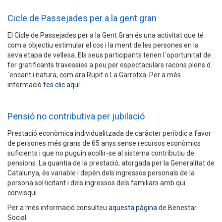
Cicle de Passejades per a la gent gran
El Cicle de Passejades per a la Gent Gran és una activitat que té
com a objectiu estimular el cos i la ment de les persones en la
seva etapa de vellesa. Els seus participants tenen l´oportunitat de
fer gratificants travessies a peu per espectaculars racons plens d
´encant i natura, com ara Rupit o La Garrotxa. Per a més
informació
fes clic aquí
.
Pensió no contributiva per jubilació
Prestació econòmica individualitzada de caràcter periòdic a favor
de persones més grans de 65 anys sense recursos econòmics
suficients i que no puguin acollir-se al sistema contributiu de
pensions. La quantia de la prestació, atorgada per la Generalitat de
Catalunya, és variable i depèn dels ingressos personals de la
persona sol·licitant i dels ingressos dels familiars amb qui
convisqui.
Per a més informació consulteu
aquesta pàgina
de Benestar
Social.