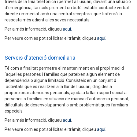
través de la línia telefònica i permet a l´usuari, davant una situació
d´emergència, tan sols prement un botó, establir contacte verbal
directe i immediat amb una central receptora, que li oferirà la
resposta més adient a les seves necessitats.
Per a més informació, cliqueu
aquí.
Per veure com es pot sol·licitar el tràmit, cliqueu
aquí.
Serveis d'atenció domiciliaria
Té com a finalitat permetre el manteniment en el propi medi d
´aquelles persones i famílies que pateixen algun element de
dependència o alguna limitació. Consisteix en un conjunt d
´activitats que es realitzen a la llar de l´usuari, dirigides a
proporcionar atencions personals, ajuda a la llar i suport social a
persones o famílies en situació de manca d´autonomia personal,
dificultats de desenvolupament o amb problemàtiques familiars
especials.
Per a més informació, cliqueu
aquí
.
Per veure com es pot sol·licitar el tràmit, cliqueu
aquí.