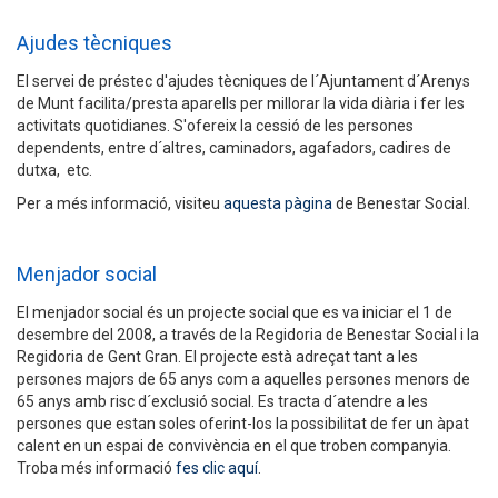
Ajudes tècniques
El servei de préstec d'ajudes tècniques de l´Ajuntament d´Arenys
de Munt facilita/presta aparells per millorar la vida diària i fer les
activitats quotidianes. S'ofereix la cessió de les persones
dependents, entre d´altres, caminadors, agafadors, cadires de
dutxa, etc.
Per a més informació, visiteu
aquesta pàgina
de Benestar Social.
Menjador social
El menjador social és un projecte social que es va iniciar el 1 de
desembre del 2008, a través de la Regidoria de Benestar Social i la
Regidoria de Gent Gran. El projecte està adreçat tant a les
persones majors de 65 anys com a aquelles persones menors de
65 anys amb risc d´exclusió social. Es tracta d´atendre a les
persones que estan soles oferint-los la possibilitat de fer un àpat
calent en un espai de convivència en el que troben companyia.
Troba més informació
fes clic aquí
.