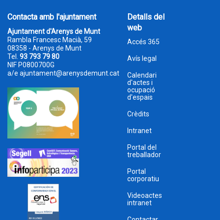
Contacta amb l'ajuntament
Detalls del
web
Ajuntament d'Arenys de Munt
Rambla Francesc Macià, 59
Accés 365
08358 - Arenys de Munt
Tel.
93 793 79 80
Avís legal
NIF P0800700G
a/e
ajuntament@arenysdemunt.cat
Calendari
d'actes i
ocupació
d'espais
Crèdits
Intranet
Portal del
treballador
Portal
corporatiu
Videoactes
intranet
Contactar