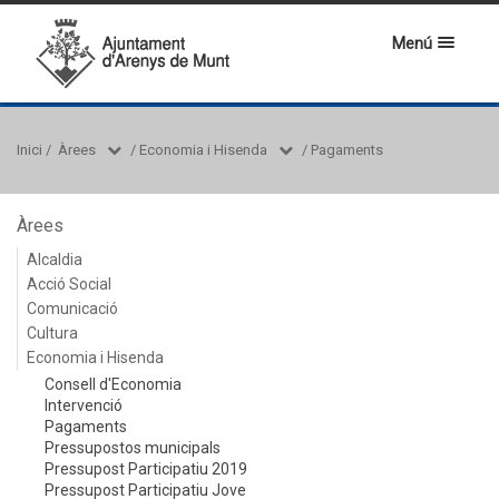
Menú
Inici
/
Àrees
/
Economia i Hisenda
/
Pagaments
Àrees
Alcaldia
Acció Social
Comunicació
Cultura
Economia i Hisenda
Consell d'Economia
Intervenció
Pagaments
Pressupostos municipals
Pressupost Participatiu 2019
Pressupost Participatiu Jove