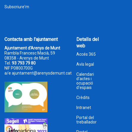
Subscriure'm
Contacta amb l'ajuntament
Detalls del
web
Ajuntament d'Arenys de Munt
Rambla Francesc Macià, 59
Accés 365
08358 - Arenys de Munt
Tel.
93 793 79 80
Avís legal
NIF P0800700G
a/e
ajuntament@arenysdemunt.cat
Calendari
d'actes i
ocupació
d'espais
Crèdits
Intranet
Portal del
treballador