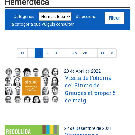
Hemeroteca
Categories
Selecciona
la categoria que vulguis consultar
<<
1
2
3
...
25
26
>>
>
20 de Abril de 2022
Visita de l'oficina
del Síndic de
Greuges el proper 5
de maig
22 de Desembre de 2021