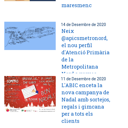
maresmenc
14 de Desembre de 2020
Neix
@apicsmetronord,
el nou perfil
d'Atenció Primària
de la
Metropolitana
Nord a xarxes
11 de Desembre de 2020
socials
L'ABIC enceta la
nova campanya de
Nadal amb sortejos,
regals i gimcana
per a tots els
clients