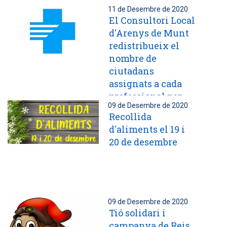
11 de Desembre de 2020
El Consultori Local
d'Arenys de Munt
redistribueix el
nombre de
ciutadans
assignats a cada
professional per
09 de Desembre de 2020
millorar l'atenció
Recollida
als usuaris
d'aliments el 19 i
20 de desembre
09 de Desembre de 2020
Tió solidari i
campanya de Reis