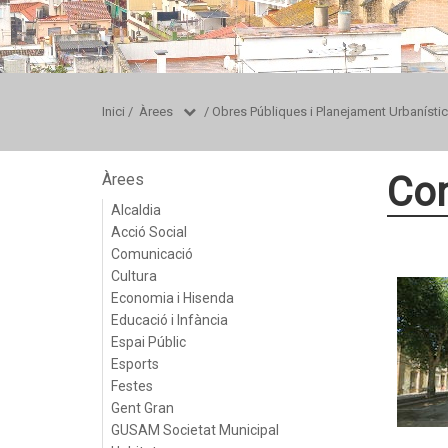
Inici
/
Àrees
/
Obres Públiques i Planejament Urbanístic
Con
Àrees
Alcaldia
Acció Social
Comunicació
Cultura
Economia i Hisenda
Educació i Infància
Espai Públic
Esports
Festes
Gent Gran
GUSAM Societat Municipal