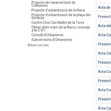
Projecte de reparcel·lació de
Collsacreu
Acta de 
Projecte d'urbanització de la Riera
Projecte d'urbanització de la plaça del
Present
Sindicat
Centre Cívic Can Mallol de la Torre
Acta de
Obres últim tram de la Riera i rotonda
a la C-61
Consell d'Urbanisme
Acta Co
Subvencions d'Urbanisme
Present
Altres serveis
Acta Co
Present
Acta Co
Present
Acta Co
Present
Acta Co