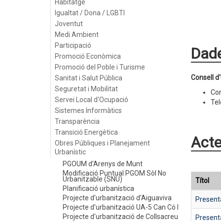
Habitatge
Igualtat / Dona / LGBTI
Joventut
Medi Ambient
Participació
Dade
Promoció Econòmica
Promoció del Poble i Turisme
Consell 
Sanitat i Salut Pública
Seguretat i Mobilitat
Cor
Servei Local d'Ocupació
Tel
Sistemes Informàtics
Transparència
Transició Energètica
Acte
Obres Públiques i Planejament
Urbanístic
PGOUM d'Arenys de Munt
Modificació Puntual PGOM Sòl No
Urbanitzable (SNU)
Títol
Planificació urbanística
Projecte d'urbanització d'Aiguaviva
Present
Projecte d'urbanització UA-5 Can Có I
Projecte d'urbanització de Collsacreu
Present