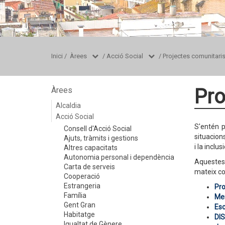
Inici
/
Àrees
/
Acció Social
/
Projectes comunitari
Pro
Àrees
Alcaldia
Acció Social
S'entén p
Consell d'Acció Social
situacions
Ajuts, tràmits i gestions
i la inclus
Altres capacitats
Autonomia personal i dependència
Aquestes 
Carta de serveis
mateix col
Cooperació
Estrangeria
Pro
Família
Men
Gent Gran
Esc
Habitatge
DIS
Igualtat de Gènere