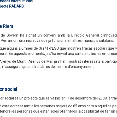
nades Interculturals
ojecte RADARS
e Riera
de Govern ha signat un conveni amb la Direcció General d'Innovació 
erramon, una iniciativa que ja funciona en altres municipis catalans.
 que alguns alumnes de 3r i 4t d'ESO que mostren fracàs escolar i que 
boral. En aquests moments, ja s'ha enviat una carta a totes les emprese
Arenys de Munt i Arenys de Mar ja s'han mostrat interessats a particip
, i l'assegurança anirà a càrrec del centre d'ensenyament.
r social
r social és un projecte que es va iniciar l'1 de desembre del 2008, a trav
te està adreçat tant a les persones majors de 65 anys com a aquelles pe
atendre les persones que estan soles oferint-los la possibilitat de fer un
a.