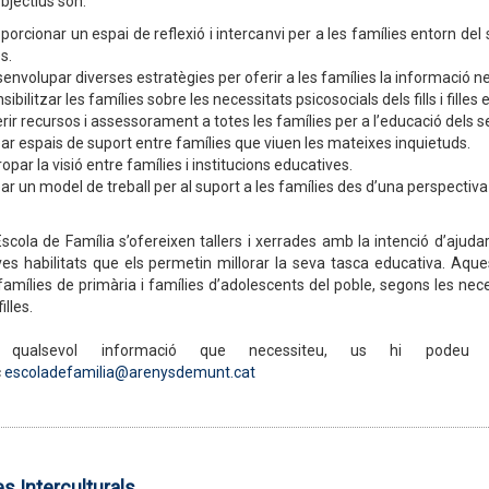
bjectius són:
porcionar un espai de reflexió i intercanvi per a les famílies entorn del 
es.
envolupar diverses estratègies per oferir a les famílies la informació n
sibilitzar les famílies sobre les necessitats psicosocials dels fills i fi
rir recursos i assessorament a totes les famílies per a l’educació dels seus 
ar espais de suport entre famílies que viuen les mateixes inquietuds.
opar la visió entre famílies i institucions educatives.
ar un model de treball per al suport a les famílies des d’una perspectiv
Escola de Família s’ofereixen tallers i xerrades amb la intenció d’ajudar
ves habilitats que els permetin millorar la seva tasca educativa. Aqu
 famílies de primària i famílies d’adolescents del poble, segons les n
filles.
qualsevol informació que necessiteu, us hi podeu
c
escoladefamilia@arenysdemunt.cat
s Interculturals