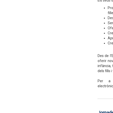
Els seus o
Pro
fill
Des
Sen
Ofe
Cre
Apr
Cre
Des de l’
oferir no
infància,
dels fills i 
Per a 
electròni
Jornade