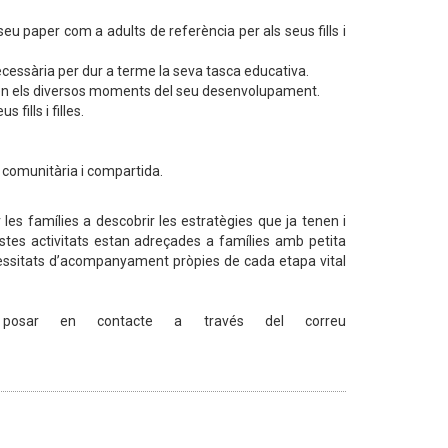
seu paper com a adults de referència per als seus fills i
ecessària per dur a terme la seva tasca educativa.
lles en els diversos moments del seu desenvolupament.
fills i filles.
a comunitària i compartida.
 les famílies a descobrir les estratègies que ja tenen i
estes activitats estan adreçades a famílies amb petita
ecessitats d’acompanyament pròpies de cada etapa vital
 posar en contacte a través del correu