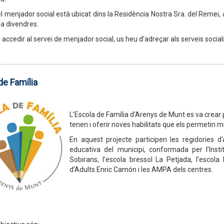
l menjador social està ubicat dins la Residència Nostra Sra. del Remei, al 
 a divendres.
accedir al servei de menjador social, us heu d'adreçar als serveis social
de Família
L’Escola de Família d’Arenys de Munt es va crear p
tenen i oferir noves habilitats que els permetin mi
En aquest projecte participen les regidories d
educativa del municipi, conformada per l’Inst
Sobirans, l’escola bressol La Petjada, l’esco
d'Adults Enric Camón i les AMPA dels centres.