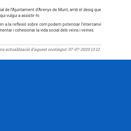
ial de l’Ajuntament d’Arenys de Munt, amb el desig que
qui vulgui a assistir-hi.
en a la reflexió sobre com podem potenciar l’intercanvi
entar i cohesionar la vida social dels veïns i veïnes.
era actualització d'aquest contingut:
07-07-2020 13:12