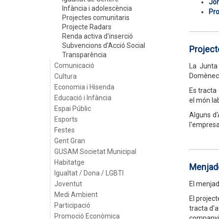
Jor
Infància i adolescència
Pr
Projectes comunitaris
Projecte Radars
Renda activa d'inserció
Subvencions d'Acció Social
Project
Transparència
Comunicació
La Junta 
Domènec P
Cultura
Economia i Hisenda
Es tracta
Educació i Infància
el món la
Espai Públic
Alguns d'
Esports
l'empresa
Festes
Gent Gran
GUSAM Societat Municipal
Habitatge
Menjado
Igualtat / Dona / LGBTI
Joventut
El menjado
Medi Ambient
El projec
Participació
tracta d'
Promoció Econòmica
companyi