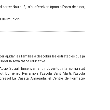
carrer Nou n. 2, i s'hi ofereixen àpats a l'hora de dinar,
s del municipi.
er ajudar les famílies a descobrir les estratègies que ja
llorar la seva tasca educativa.
'Acció Social, Ensenyament i Joventut i la comunitat
itut Domènec Perramon, l’Escola Sant Martí, l’Escola
la bressol La Caseta Amagada, el Centre de Formació