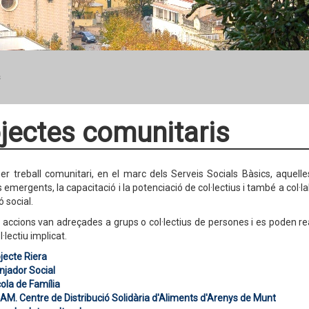
s
jectes comunitaris
er treball comunitari, en el marc dels Serveis Socials Bàsics, aquel
 emergents, la capacitació i la potenciació de col·lectius i també a col·la
ió social.
accions van adreçades a grups o col·lectius de persones i es poden re
·lectiu implicat.
jecte Ri
era
jador Social
ola de Família
AM. Centre de Distribució Solidària d'Aliments d'Arenys de Munt