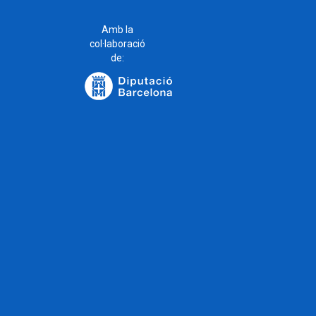
Amb la
col·laboració
de: