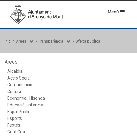
Menú
Inici
/
Àrees
/
Transparència
/
Oferta pública
Àrees
Alcaldia
Acció Social
Comunicació
Cultura
Economia i Hisenda
Educació i Infància
Espai Públic
Esports
Festes
Gent Gran