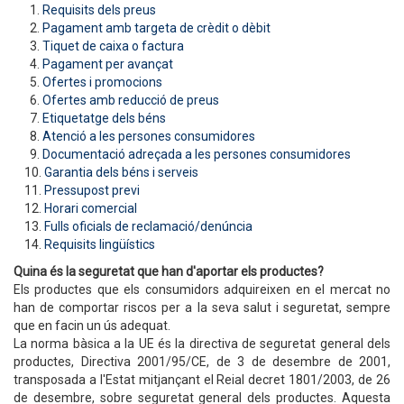
1.
Requisits dels preus
2.
Pagament amb targeta de crèdit o dèbit
3.
Tiquet de caixa o factura
4.
Pagament per avançat
5.
Ofertes i promocions
6.
Ofertes amb reducció de preus
7.
Etiquetatge dels béns
8.
Atenció a les persones consumidores
9.
Documentació adreçada a les persones consumidores
10.
Garantia dels béns i serveis
11.
Pressupost previ
12.
Horari comercial
13.
Fulls oficials de reclamació/denúncia
14.
Requisits lingüístics
Quina és la seguretat que han d'aportar els productes?
Els productes que els consumidors adquireixen en el mercat no
han de comportar riscos per a la seva salut i seguretat, sempre
que en facin un ús adequat.
La norma bàsica a la UE és la directiva de seguretat general dels
productes, Directiva 2001/95/CE, de 3 de desembre de 2001,
transposada a l'Estat mitjançant el Reial decret 1801/2003, de 26
de desembre, sobre seguretat general dels productes. Aquesta