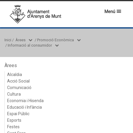
Menú
Inici
/
Àrees
/
Promoció Econòmica
/
Informació al consumidor
Àrees
Alcaldia
Acció Social
Comunicació
Cultura
Economia i Hisenda
Educació i Infància
Espai Públic
Esports
Festes