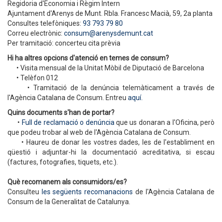
Regidoria d'Economia i Règim Intern
Ajuntament d'Arenys de Munt. Rbla. Francesc Macià, 59, 2a planta
Consultes telefòniques:
93 793 79 80
Correu electrònic:
consum@arenysdemunt.cat
Per tramitació: concerteu cita prèvia
Hi ha altres opcions d'atenció en temes de consum?
• Visita mensual de la Unitat Mòbil de Diputació de Barcelona
• Telèfon 012
• Tramitació de la denúncia telemàticament a través de
l'Agència Catalana de Consum. Entreu
aquí.
Quins documents s'han de portar?
•
Full de reclamació o denúncia
que us donaran a l'Oficina, però
que podeu trobar al web de l'Agència Catalana de Consum.
• Haureu de donar les vostres dades, les de l'establiment en
qüestió i adjuntar-hi la documentació acreditativa, si escau
(factures, fotografies, tiquets, etc.).
Què recomanem als consumidors/es?
Consulteu
les següents recomanacions
de l'Agència Catalana de
Consum de la Generalitat de Catalunya.