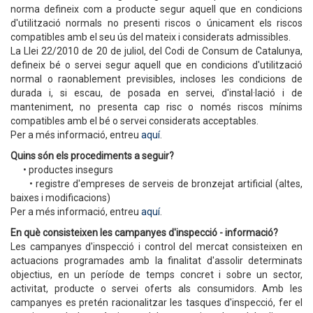
norma defineix com a producte segur aquell que en condicions
d'utilització normals no presenti riscos o únicament els riscos
compatibles amb el seu ús del mateix i considerats admissibles.
La Llei 22/2010 de 20 de juliol, del Codi de Consum de Catalunya,
defineix bé o servei segur aquell que en condicions d'utilització
normal o raonablement previsibles, incloses les condicions de
durada i, si escau, de posada en servei, d'instal·lació i de
manteniment, no presenta cap risc o només riscos mínims
compatibles amb el bé o servei considerats acceptables.
Per a més informació, entreu
aquí
.
Quins són els procediments a seguir?
• productes insegurs
• registre d'empreses de serveis de bronzejat artificial (altes,
baixes i modificacions)
Per a més informació, entreu
aquí
.
En què consisteixen les campanyes d'inspecció - informació?
Les campanyes d'inspecció i control del mercat consisteixen en
actuacions programades amb la finalitat d'assolir determinats
objectius, en un període de temps concret i sobre un sector,
activitat, producte o servei oferts als consumidors. Amb les
campanyes es pretén racionalitzar les tasques d'inspecció, fer el