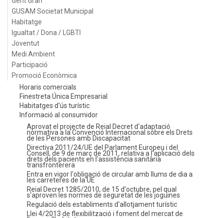
Gent Gran
GUSAM Societat Municipal
Habitatge
Igualtat / Dona / LGBTI
Joventut
Medi Ambient
Participació
Promoció Econòmica
Horaris comercials
Finestreta Única Empresarial
Habitatges d'ús turístic
Informació al consumidor
Aprovat el projecte de Reial Decret d'adaptació
normativa a la Convenció Internacional sobre els Drets
de les Persones amb Discapacitat
Directiva 2011/24/UE del Parlament Europeu i del
Consell, de 9 de març de 2011, relativa a l'aplicació dels
drets dels pacients en l'assistència sanitària
transfronterera
Entra en vigor l'obligació de circular amb llums de dia a
les carreteres de la UE
Reial Decret 1285/2010, de 15 d'octubre, pel qual
s'aproven les normes de seguretat de les joguines
Regulació dels establiments d'allotjament turístic
Llei 4/2013 de flexibilització i foment del mercat de