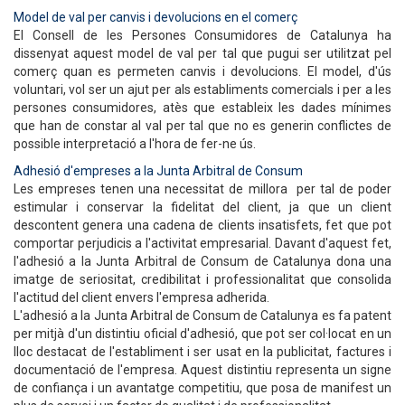
Model de val per canvis i devolucions en el comerç
El Consell de les Persones Consumidores de Catalunya ha
dissenyat aquest model de val per tal que pugui ser utilitzat pel
comerç quan es permeten canvis i devolucions. El model, d'ús
voluntari, vol ser un ajut per als establiments comercials i per a les
persones consumidores, atès que estableix les dades mínimes
que han de constar al val per tal que no es generin conflictes de
possible interpretació a l'hora de fer-ne ús.
Adhesió d'empreses a la Junta Arbitral de Consum
Les empreses tenen una necessitat de millora per tal de poder
estimular i conservar la fidelitat del client, ja que un client
descontent genera una cadena de clients insatisfets, fet que pot
comportar perjudicis a l'activitat empresarial. Davant d'aquest fet,
l'adhesió a la Junta Arbitral de Consum de Catalunya dona una
imatge de seriositat, credibilitat i professionalitat que consolida
l'actitud del client envers l'empresa adherida.
L'adhesió a la Junta Arbitral de Consum de Catalunya es fa patent
per mitjà d'un distintiu oficial d'adhesió, que pot ser col·locat en un
lloc destacat de l'establiment i ser usat en la publicitat, factures i
documentació de l'empresa. Aquest distintiu representa un signe
de confiança i un avantatge competitiu, que posa de manifest un