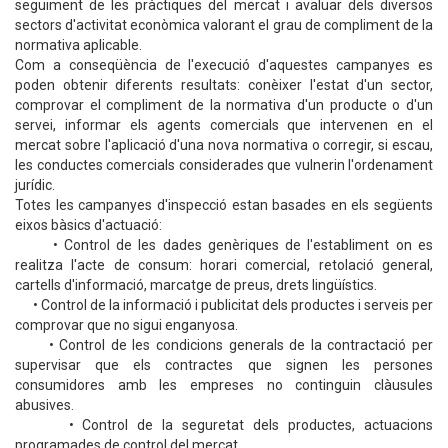
seguiment de les pràctiques del mercat i avaluar dels diversos
sectors d'activitat econòmica valorant el grau de compliment de la
normativa aplicable.
Com a conseqüència de l'execució d'aquestes campanyes es
poden obtenir diferents resultats: conèixer l'estat d'un sector,
comprovar el compliment de la normativa d'un producte o d'un
servei, informar els agents comercials que intervenen en el
mercat sobre l'aplicació d'una nova normativa o corregir, si escau,
les conductes comercials considerades que vulnerin l'ordenament
jurídic.
Totes les campanyes d'inspecció estan basades en els següents
eixos bàsics d'actuació:
• Control de les dades genèriques de l'establiment on es
realitza l'acte de consum: horari comercial, retolació general,
cartells d'informació, marcatge de preus, drets lingüístics.
• Control de la informació i publicitat dels productes i serveis per
comprovar que no sigui enganyosa.
• Control de les condicions generals de la contractació per
supervisar que els contractes que signen les persones
consumidores amb les empreses no continguin clàusules
abusives.
• Control de la seguretat dels productes, actuacions
programades de control del mercat.