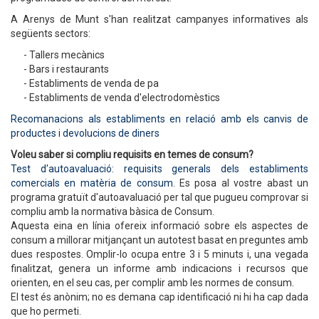
A Arenys de Munt s'han realitzat campanyes informatives als
següents sectors:
- Tallers mecànics
- Bars i restaurants
- Establiments de venda de pa
- Establiments de venda d'electrodomèstics
Recomanacions als establiments en relació amb els canvis de
productes i devolucions de diners
Voleu saber si compliu requisits en temes de consum?
Test d'autoavaluació: requisits generals dels establiments
comercials en matèria de consum
. Es posa al vostre abast un
programa gratuït d'autoavaluació per tal que pugueu comprovar si
compliu amb la normativa bàsica de Consum.
Aquesta eina en línia ofereix informació sobre els aspectes de
consum a millorar mitjançant un autotest basat en preguntes amb
dues respostes. Omplir-lo ocupa entre 3 i 5 minuts i, una vegada
finalitzat, genera un informe amb indicacions i recursos que
orienten, en el seu cas, per complir amb les normes de consum.
El test és anònim; no es demana cap identificació ni hi ha cap dada
que ho permeti.