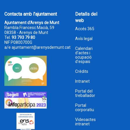
Contacta amb l'ajuntament
Detalls del
web
Ajuntament d'Arenys de Munt
Rambla Francesc Macià, 59
Accés 365
08358 - Arenys de Munt
Tel.
93 793 79 80
Avís legal
NIF P0800700G
a/e
ajuntament@arenysdemunt.cat
Calendari
d'actes i
ocupació
d'espais
Crèdits
Intranet
Portal del
treballador
Portal
corporatiu
Videoactes
intranet