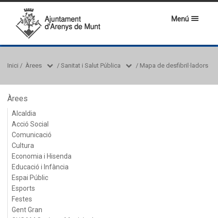
Menú
Inici
/
Àrees
/
Sanitat i Salut Pública
/
Mapa de desfibril·ladors
Àrees
Alcaldia
Acció Social
Comunicació
Cultura
Economia i Hisenda
Educació i Infància
Espai Públic
Esports
Festes
Gent Gran