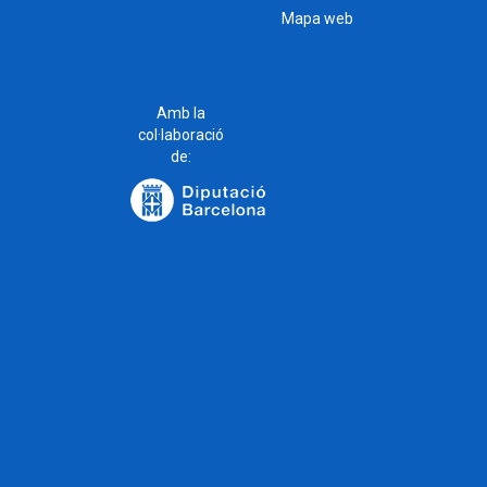
Mapa web
Amb la
col·laboració
de: