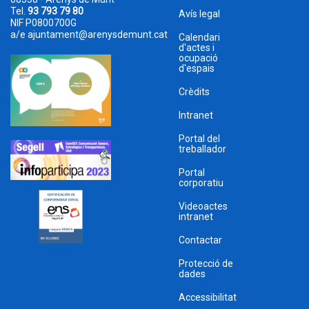
Tel.
93 793 79 80
Avís legal
NIF P0800700G
a/e
ajuntament@arenysdemunt.cat
Calendari
d'actes i
ocupació
d'espais
Crèdits
Intranet
Portal del
treballador
Portal
corporatiu
Videoactes
intranet
Contactar
Protecció de
dades
Accessibilitat