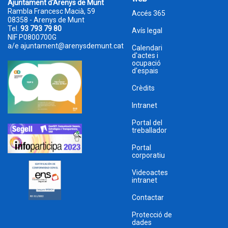
Ajuntament d'Arenys de Munt
Rambla Francesc Macià, 59
Accés 365
08358 - Arenys de Munt
Tel.
93 793 79 80
Avís legal
NIF P0800700G
a/e
ajuntament@arenysdemunt.cat
Calendari
d'actes i
ocupació
d'espais
Crèdits
Intranet
Portal del
treballador
Portal
corporatiu
Videoactes
intranet
Contactar
Protecció de
dades