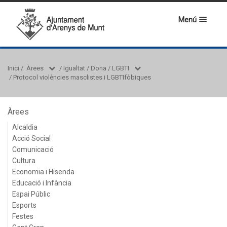
Menú
Inici
/
Àrees
/
Igualtat / Dona / LGBTI
/
Protocol violències masclistes i LGBTIfòbiques
Àrees
Alcaldia
Acció Social
Comunicació
Cultura
Economia i Hisenda
Educació i Infància
Espai Públic
Esports
Festes