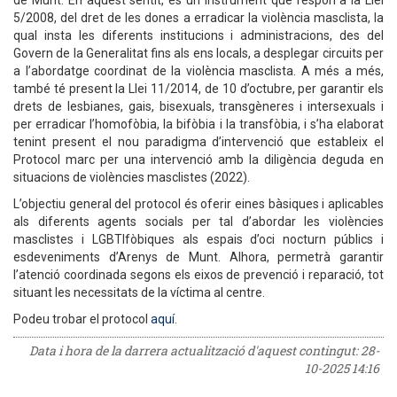
de Munt. En aquest sentit, és un instrument que respon a la Llei
5/2008, del dret de les dones a erradicar la violència masclista, la
qual insta les diferents institucions i administracions, des del
Govern de la Generalitat fins als ens locals, a desplegar circuits per
a l’abordatge coordinat de la violència masclista. A més a més,
també té present la Llei 11/2014, de 10 d’octubre, per garantir els
drets de lesbianes, gais, bisexuals, transgèneres i intersexuals i
per erradicar l’homofòbia, la bifòbia i la transfòbia, i s’ha elaborat
tenint present el nou paradigma d’intervenció que estableix el
Protocol marc per una intervenció amb la diligència deguda en
situacions de violències masclistes (2022).
L’objectiu general del protocol és oferir eines bàsiques i aplicables
als diferents agents socials per tal d’abordar les violències
masclistes i LGBTIfòbiques als espais d’oci nocturn públics i
esdeveniments d’Arenys de Munt. Alhora, permetrà garantir
l’atenció coordinada segons els eixos de prevenció i reparació, tot
situant les necessitats de la víctima al centre.
Podeu trobar el protocol
aquí
.
Data i hora de la darrera actualització d'aquest contingut:
28-
10-2025 14:16