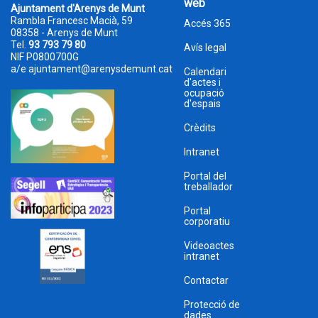
web
Ajuntament d'Arenys de Munt
Rambla Francesc Macià, 59
Accés 365
08358 - Arenys de Munt
Tel.
93 793 79 80
Avís legal
NIF P0800700G
a/e
ajuntament@arenysdemunt.cat
Calendari
d'actes i
ocupació
d'espais
Crèdits
Intranet
Portal del
treballador
Portal
corporatiu
Videoactes
intranet
Contactar
Protecció de
dades