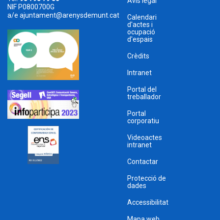
Avís legal
NIF P0800700G
a/e
ajuntament@arenysdemunt.cat
Calendari
d'actes i
ocupació
d'espais
Crèdits
Intranet
Portal del
treballador
Portal
corporatiu
Videoactes
intranet
Contactar
Protecció de
dades
Accessibilitat
Mapa web