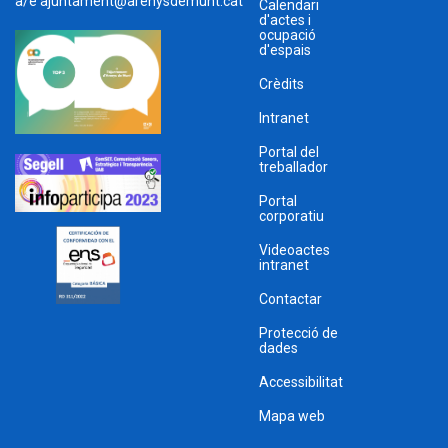
a/e
ajuntament@arenysdemunt.cat
Calendari
d'actes i
ocupació
d'espais
Crèdits
Intranet
Portal del
treballador
Portal
corporatiu
Videoactes
intranet
Contactar
Protecció de
dades
Accessibilitat
Mapa web