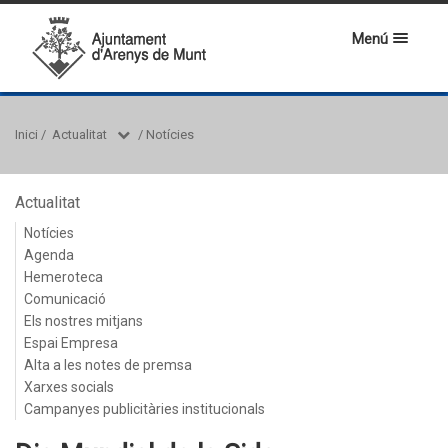
Menú
Inici
/
Actualitat
/
Notícies
Actualitat
Notícies
Agenda
Hemeroteca
Comunicació
Els nostres mitjans
Espai Empresa
Alta a les notes de premsa
Xarxes socials
Campanyes publicitàries institucionals