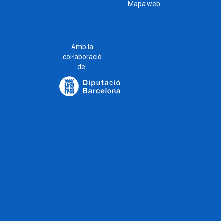
Mapa web
Amb la
col·laboració
de: