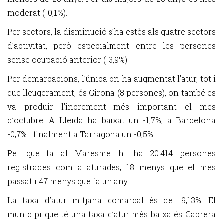
moderat (-0,1%).
Per sectors, la disminució s’ha estès als quatre sectors
d’activitat, però especialment entre les persones
sense ocupació anterior (-3,9%).
Per demarcacions, l’única on ha augmentat l’atur, tot i
que lleugerament, és Girona (8 persones), on també es
va produir l’increment més important el mes
d’octubre. A Lleida ha baixat un -1,7%, a Barcelona
-0,7% i finalment a Tarragona un -0,5%.
Pel que fa al Maresme, hi ha 20.414 persones
registrades com a aturades, 18 menys que el mes
passat i 47 menys que fa un any.
La taxa d’atur mitjana comarcal és del 9,13%. El
municipi que té una taxa d’atur més baixa és Cabrera