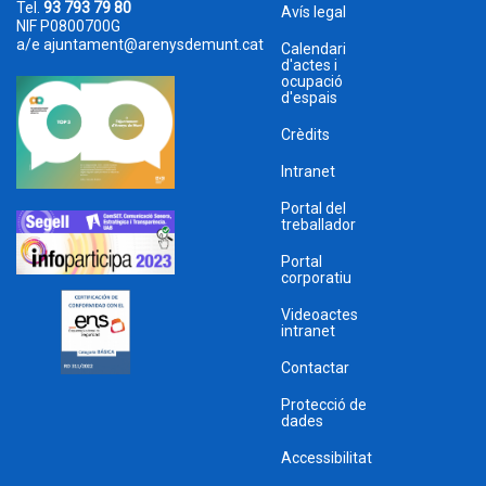
Tel.
93 793 79 80
Avís legal
NIF P0800700G
a/e
ajuntament@arenysdemunt.cat
Calendari
d'actes i
ocupació
d'espais
Crèdits
Intranet
Portal del
treballador
Portal
corporatiu
Videoactes
intranet
Contactar
Protecció de
dades
Accessibilitat