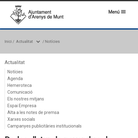
Menú
Inici
/
Actualitat
/
Notícies
Actualitat
Notícies
Agenda
Hemeroteca
Comunicació
Els nostres mitjans
Espai Empresa
Alta a les notes de premsa
Xarxes socials
Campanyes publicitàries institucionals