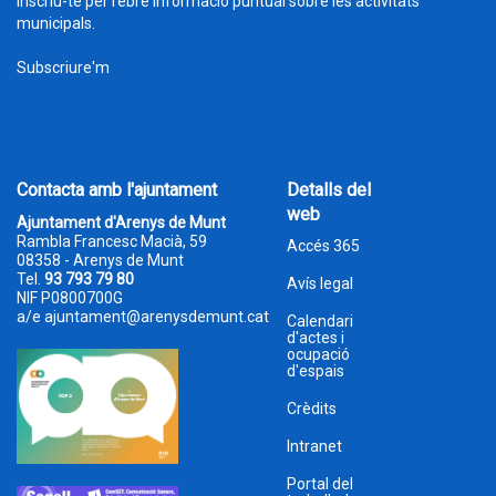
Inscriu-te per rebre informació puntual sobre les activitats
municipals.
Subscriure'm
Contacta amb l'ajuntament
Detalls del
web
Ajuntament d'Arenys de Munt
Rambla Francesc Macià, 59
Accés 365
08358 - Arenys de Munt
Tel.
93 793 79 80
Avís legal
NIF P0800700G
a/e
ajuntament@arenysdemunt.cat
Calendari
d'actes i
ocupació
d'espais
Crèdits
Intranet
Portal del