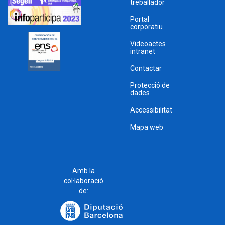
treballador
Portal
corporatiu
Videoactes
intranet
Contactar
Protecció de
dades
Accessibilitat
Mapa web
Amb la
col·laboració
de: