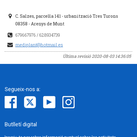
C. Salzes, parcel·la 141 - urbanització Tres Turons
08358 - Arenys de Munt
679667976 / 628934739
mediplant@hotmail.es
Última revisió
2020-08-03 14:36:05
Segueix-nos a:
Butlletí digital