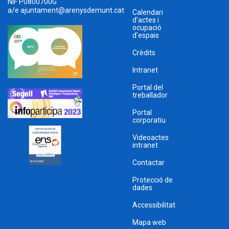
NIF P0800700G
a/e
ajuntament@arenysdemunt.cat
Calendari
d'actes i
ocupació
d'espais
Crèdits
Intranet
Portal del
treballador
Portal
corporatiu
Videoactes
intranet
Contactar
Protecció de
dades
Accessibilitat
Mapa web