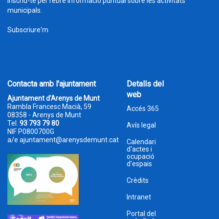
Inscriu-te per rebre informació puntual sobre les activitats
municipals.
Subscriure'm
Contacta amb l'ajuntament
Detalls del
web
Ajuntament d'Arenys de Munt
Rambla Francesc Macià, 59
Accés 365
08358 - Arenys de Munt
Tel.
93 793 79 80
Avís legal
NIF P0800700G
a/e
ajuntament@arenysdemunt.cat
Calendari
d'actes i
ocupació
d'espais
Crèdits
Intranet
Portal del