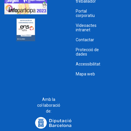
treballador
Portal
corporatiu
Videoactes
intranet
Contactar
Protecció de
dades
Accessibilitat
Mapa web
Amb la
col·laboració
de: