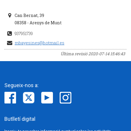
Can Bernat, 39
08358 - Arenys de Munt
937951739
mbayesines@hotmail.es
Última revisió
2020-07-14 15:46:43
Segueix-nos a:
Butlletí digital