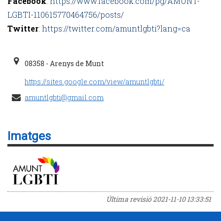
Facebook
:
https://www.facebook.com/pg/AMUNT-
LGBTI-110615770464756/posts/
Twitter
:
https://twitter.com/amuntlgbti?lang=ca
08358 - Arenys de Munt
https://sites.google.com/view/amuntlgbti/
amuntlgbti@gmail.com
Imatges
Última revisió
2021-11-10 13:33:51