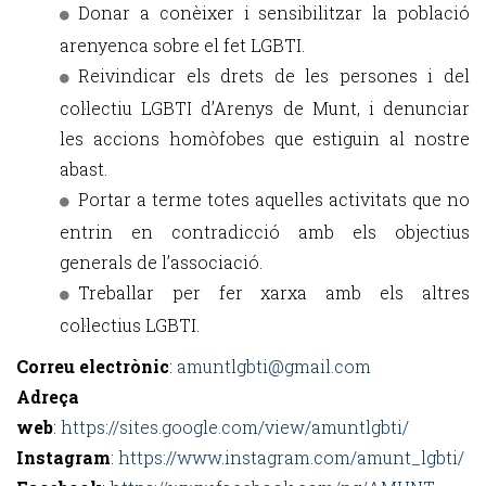
Donar a conèixer i sensibilitzar la població
arenyenca sobre el fet LGBTI.
Reivindicar els drets de les persones i del
col·lectiu LGBTI d’Arenys de Munt, i denunciar
les accions homòfobes que estiguin al nostre
abast.
Portar a terme totes aquelles activitats que no
entrin en contradicció amb els objectius
generals de l’associació.
Treballar per fer xarxa amb els altres
col·lectius LGBTI.
Correu electrònic
:
amuntlgbti@gmail.com
Adreça
web
:
https://sites.google.com/view/amuntlgbti/
Instagram
:
https://www.instagram.com/amunt_lgbti/