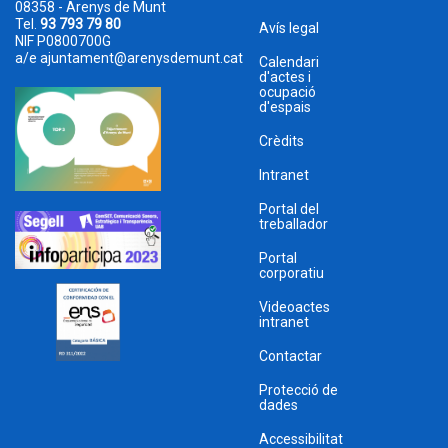
08358 - Arenys de Munt
Tel.
93 793 79 80
Avís legal
NIF P0800700G
a/e
ajuntament@arenysdemunt.cat
Calendari
d'actes i
ocupació
d'espais
Crèdits
Intranet
Portal del
treballador
Portal
corporatiu
Videoactes
intranet
Contactar
Protecció de
dades
Accessibilitat