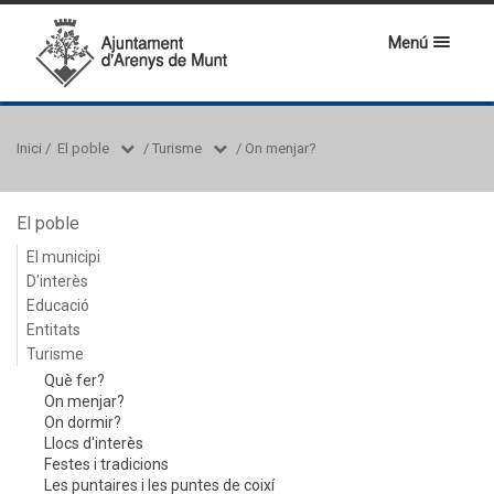
Menú
Inici
/
El poble
/
Turisme
/
On menjar?
El poble
El municipi
D'interès
Educació
Entitats
Turisme
Què fer?
On menjar?
On dormir?
Llocs d'interès
Festes i tradicions
Les puntaires i les puntes de coixí