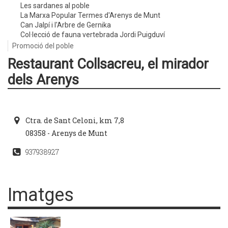
Les sardanes al poble
La Marxa Popular Termes d'Arenys de Munt
Can Jalpí i l'Arbre de Gernika
Col·lecció de fauna vertebrada Jordi Puigduví
Promoció del poble
Restaurant Collsacreu, el mirador
dels Arenys
Ctra. de Sant Celoni, km 7,8
08358 - Arenys de Munt
937938927
Imatges