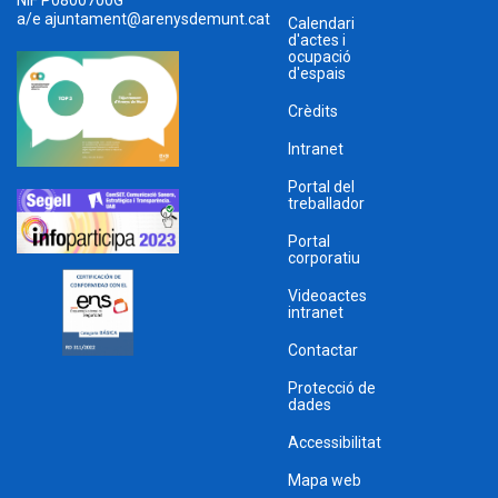
NIF P0800700G
a/e
ajuntament@arenysdemunt.cat
Calendari
d'actes i
ocupació
d'espais
Crèdits
Intranet
Portal del
treballador
Portal
corporatiu
Videoactes
intranet
Contactar
Protecció de
dades
Accessibilitat
Mapa web