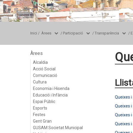
Inici
/
Àrees
/
Participació
/
Transparència
/
E
Que
Àrees
Alcaldia
Acció Social
Comunicació
Llis
Cultura
Economia i Hisenda
Educació i Infància
Queixes i
Espai Públic
Queixes i
Esports
Festes
Queixes i
Gent Gran
Queixes i
GUSAM Societat Municipal
Queixes i