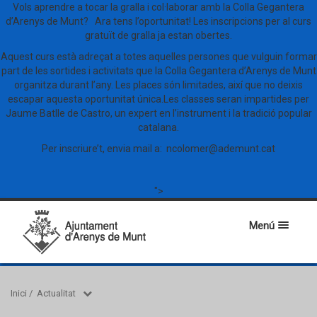
Vols aprendre a tocar la gralla i col·laborar amb la Colla Gegantera
d’Arenys de Munt? Ara tens l’oportunitat! Les inscripcions per al curs
gratuït de gralla ja estan obertes.
Aquest curs està adreçat a totes aquelles persones que vulguin formar
part de les sortides i activitats que la Colla Gegantera d’Arenys de Munt
organitza durant l’any. Les places són limitades, així que no deixis
escapar aquesta oportunitat única.Les classes seran impartides per
Jaume Batlle de Castro, un expert en l’instrument i la tradició popular
catalana.
Per inscriure’t, envia mail a: ncolomer@ademunt.cat
">
Menú
Inici
/
Actualitat