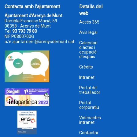
Contacta amb l'ajuntament
Detalls del
web
Ajuntament d'Arenys de Munt
Rambla Francesc Macià, 59
Accés 365
08358 - Arenys de Munt
Tel.
93 793 79 80
Avís legal
NIF P0800700G
a/e
ajuntament@arenysdemunt.cat
Calendari
d'actes i
ocupació
d'espais
Crèdits
Intranet
Portal del
treballador
Portal
corporatiu
Videoactes
intranet
Contactar