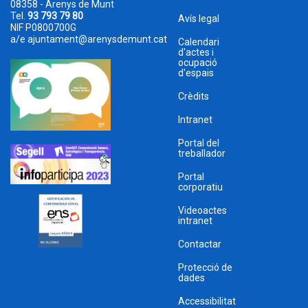
08358 - Arenys de Munt
Tel.
93 793 79 80
Avís legal
NIF P0800700G
a/e
ajuntament@arenysdemunt.cat
Calendari
d'actes i
ocupació
d'espais
Crèdits
Intranet
Portal del
treballador
Portal
corporatiu
Videoactes
intranet
Contactar
Protecció de
dades
Accessibilitat